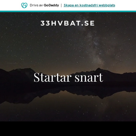
Drivs av
GoDaddy
|
Skapa en kostnadsfri webbplats
33HVBAT.SE
Startar snart